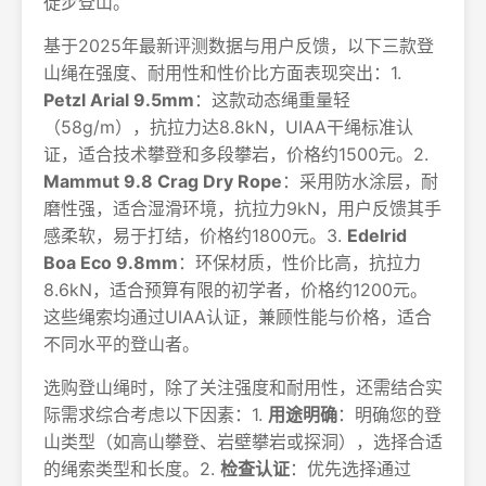
徒步登山。
基于2025年最新评测数据与用户反馈，以下三款登
山绳在强度、耐用性和性价比方面表现突出：1.
Petzl Arial 9.5mm
：这款动态绳重量轻
（58g/m），抗拉力达8.8kN，UIAA干绳标准认
证，适合技术攀登和多段攀岩，价格约1500元。2.
Mammut 9.8 Crag Dry Rope
：采用防水涂层，耐
磨性强，适合湿滑环境，抗拉力9kN，用户反馈其手
感柔软，易于打结，价格约1800元。3.
Edelrid
Boa Eco 9.8mm
：环保材质，性价比高，抗拉力
8.6kN，适合预算有限的初学者，价格约1200元。
这些绳索均通过UIAA认证，兼顾性能与价格，适合
不同水平的登山者。
选购登山绳时，除了关注强度和耐用性，还需结合实
际需求综合考虑以下因素：1.
用途明确
：明确您的登
山类型（如高山攀登、岩壁攀岩或探洞），选择合适
的绳索类型和长度。2.
检查认证
：优先选择通过