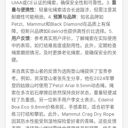
UIAA或CE认证的绳索，确保安全性和可靠性。3.
重
量与便携性
：轻量化绳索适合长途跋涉，但需注意其
耐磨性可能稍逊。4.
预算与品牌
：知名品牌如
Petzl、Mammut和Black Diamond在品质上有保
障，但新兴品牌如Edelrid也提供高性价比选择。5.
用户反馈
：参考真实用户评价，了解绳索在实际使用
中的表现，如打结难易度或耐用性。此外，定期检查
绳索磨损情况，及时更换老化绳索，是确保安全的关
键。
来自真实登山者的反馈为选购登山绳提供了宝贵参
考。例如，资深登山者张先生分享，他在2024年攀
登四姑娘山时使用了Petzl Arial 9.5mm动态绳，绳
索在多次岩石摩擦后依然保持良好状态，重量轻便减
轻了负重感。另一位新手用户李女士表示，Edelrid
Boa Eco 9.8mm价格亲民，手感柔软，适合初学者
练习打结和攀岩。此外，Mammut Crag Dry Rope
因其防水性能受到湿地探险爱好者的青睐。这些反馈