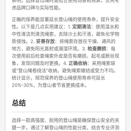
表明，选择登山绳时需结合使用场景和预算，优先考
虑品牌口碑与实际性能。
正确的保养能显著延长登山绳的使用寿命，提升安全
性。以下是几点实用建议：1.
定期清洁
：使用温水和
中性清洁剂清洗绳索，去除沙土和汗液，避免化学物
质侵蚀。2.
妥善存放
：将绳索存放在干燥、通风的
地方，避免阳光直射或潮湿环境。3.
检查磨损
：每
次使用前后检查绳索外皮是否有磨损、起毛或断丝现
象，发现问题及时更换。4.
正确收纳
：采用绳索袋
或“登山绳卷绕法”收纳，避免绳索缠结或受力不均。
统计显示，规范保养的登山绳使用寿命可延长
20%-30%，为登山者节省更换成本。
总结
选择一款高强度、耐用的登山绳是确保登山安全的关
键一步。通过了解登山绳的性能分类、结合专业评测