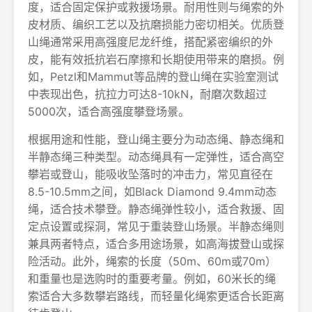
度，适合固定保护或救援场景。耐用性则与绳索的外
皮材质、编织工艺以及抗磨损能力密切相关。优质登
山绳通常采用高强度尼龙纤维，搭配紧密编织的外
皮，能有效抵抗岩石摩擦和长期使用带来的磨损。例
如，Petzl和Mammut等品牌的登山绳在实验室测试
中表现出色，抗拉力可达8-10kN，耐磨次数超过
5000次，适合高强度攀登场景。
根据用途和性能，登山绳主要分为动态绳、静态绳和
半静态绳三种类型。动态绳具有一定弹性，适合高空
攀岩或登山，能吸收坠落时的冲击力，常见直径在
8.5-10.5mm之间，如Black Diamond 9.4mm动态
绳，适合技术攀登。静态绳弹性较小，适合救援、固
定点设置或探洞，常见于重装登山场景。半静态绳则
兼具两者特点，适合多用途场景，如高海拔登山或探
险活动。此外，绳索的长度（50m、60m或70m）
和重量也是选购时的重要考量。例如，60米长的绳
索适合大多数攀岩路线，而轻量化绳索更适合长距离