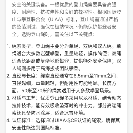
安全的关键装备。一根优质的登山绳需要具备高强
度、耐磨性、抗拉伸性和良好的操控性。根据国际登
山与攀登联合会（UIAA）标准，登山绳需通过严格
的坠落测试，确保在极端情况下仍能保护攀登者安
全。选购登山绳时，需关注以下关键点：
绳索类型：登山绳主要分为单绳、双绳和双人绳。单
绳适合大多数岩壁攀登，重量较轻，操作简便；双绳
适合长距离或复杂地形攀登，提供额外安全保障；双
人绳则多用于高海拔或团队攀登。
直径与长度：绳索直径通常在8.5mm至11mm之间，
直径越细，重量越轻，但耐用性可能稍逊。长度方
面，50米至70米的绳索适用于大多数攀登场景。
材质与工艺：优质登山绳多采用尼龙材质，结合动态
拉伸技术，能有效吸收坠落时的冲击力。部分高端绳
索还具备防水涂层，适合冰雪环境。
认证标准：选择通过UIAA或CE认证的绳索，确保其
安全性能达到国际标准。